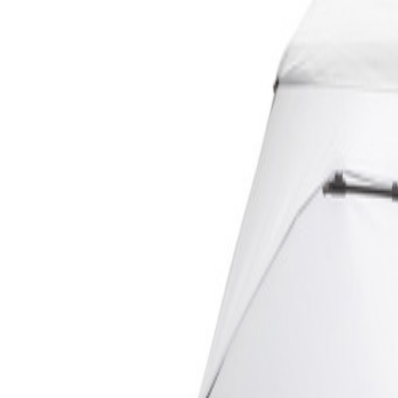
MO-DO, 07:30 – 16:00 UHR | FR, 07:30 – 13:00 UHR
🇩🇪