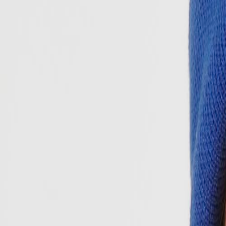
MO-DO, 07:30 – 16:00 UHR | FR, 07:30 – 13:00 UHR
🇩🇪