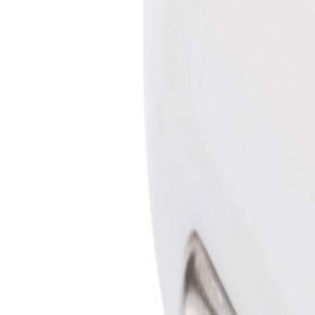
MO-DO, 07:30 – 16:00 UHR | FR, 07:30 – 13:00 UHR
🇩🇪