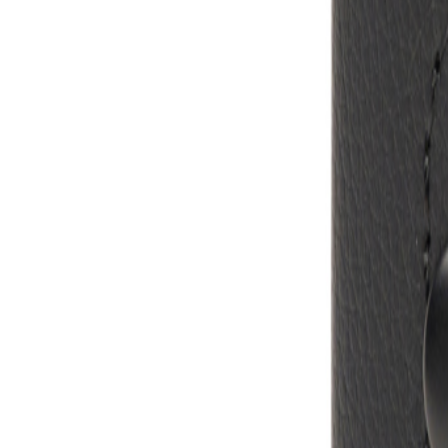
MO-DO, 07:30 – 16:00 UHR | FR, 07:30 – 13:00 UHR
🇩🇪