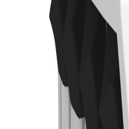
MO-DO, 07:30 – 16:00 UHR | FR, 07:30 – 13:00 UHR
🇩🇪